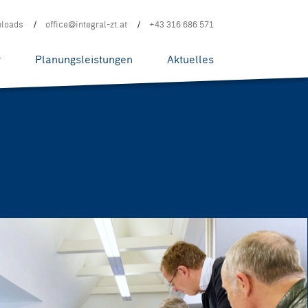
loads
office@integral-zt.at
+43 316 686 571
r
Planungsleistungen
Aktuelles