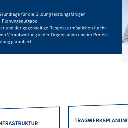
Grundlage für die Bildung leistungsfähiger
e Planungsaufgabe.
der und der gegenseitige Respekt ermöglichen flache
 von Verantwortung in der Organisation und im Projekt
tung garantiert.
TRAGWERKSPLANUN
NFRASTRUKTUR