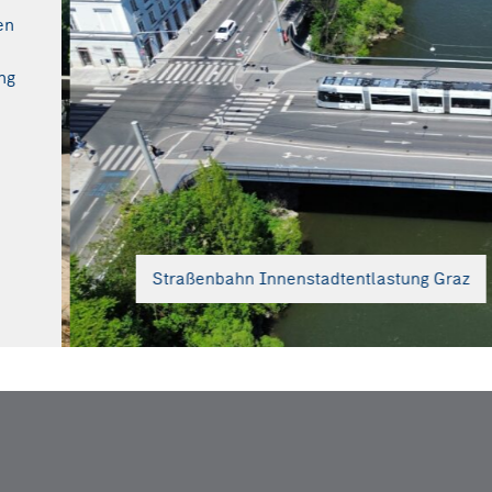
en
ng
Straßenbahn Innenstadtentlastung Graz