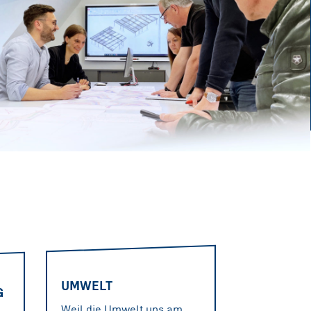
UMWELT
G
Weil die Umwelt uns am