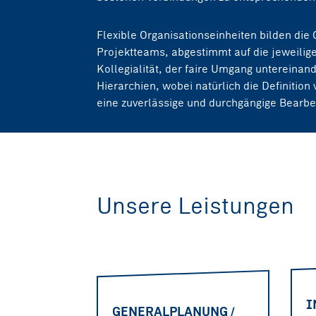
Flexible Organisationseinheiten bilden die 
Projektteams, abgestimmt auf die jeweilig
Kollegialität, der faire Umgang untereinan
Hierarchien, wobei natürlich die Definition
eine zuverlässige und durchgängige Bearbei
Unsere Leistungen
I
GENERALPLANUNG /