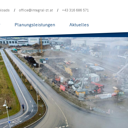
loads
office@integral-zt.at
+43 316 686 571
r
Planungsleistungen
Aktuelles