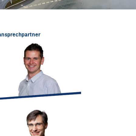
ansprechpartner
manuel.sturmann@integral-zt.at