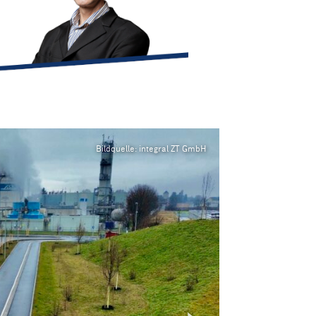
markus.wagner@integral-zt.at
Bildquelle: integral ZT GmbH