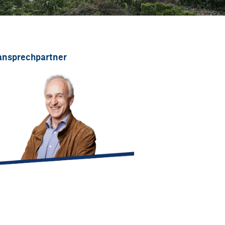
ansprechpartner
heinz.rossmann@integral-zt.at