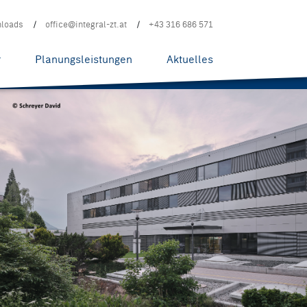
loads
office@integral-zt.at
+43 316 686 571
r
Planungsleistungen
Aktuelles