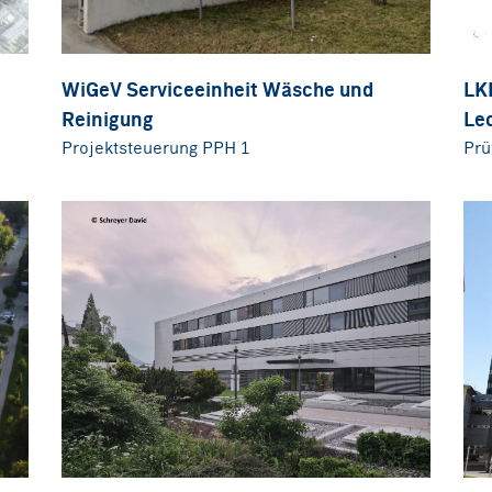
WiGeV Serviceeinheit Wäsche und
LK
Reinigung
Le
Projektsteuerung PPH 1
Prü