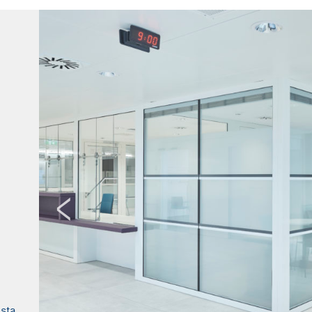
 David
sta