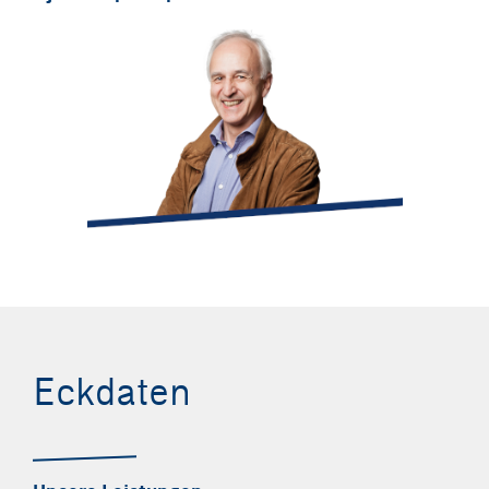
heinz.rossmann@integral-zt.at
Eckdaten