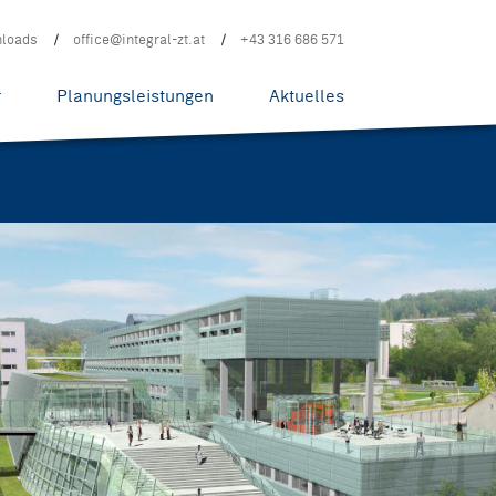
loads
office@integral-zt.at
+43 316 686 571
r
Planungsleistungen
Aktuelles