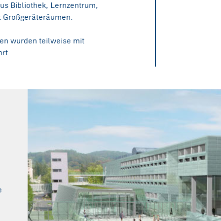
s Bibliothek, Lernzentrum,
t Großgeräteräumen.
n wurden teilweise mit
rt.
er GmbH
e