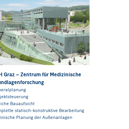
H Graz – Zentrum für Medizinische
undlagenforschung
eralplanung
jektsteuerung
liche Bauaufsicht
plette statisch-konstruktive Bearbeitung
hnische Planung der Außenanlagen