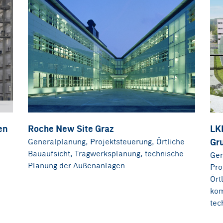
en
Roche New Site Graz
LK
Generalplanung, Projektsteuerung, Örtliche
Gr
Bauaufsicht, Tragwerksplanung, technische
Gen
Planung der Außenanlagen
Pro
Ört
kom
tec