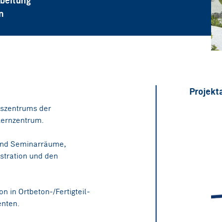
rbeitung
n
Projekt
gszentrums der
 Lernzentrum.
nd Seminarräume,
istration und den
n in Ortbeton-/Fertigteil-
enten.