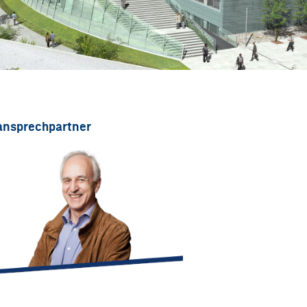
ansprechpartner
heinz.rossmann@integral-zt.at