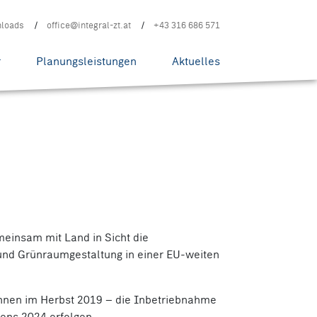
loads
office@integral-zt.at
+43 316 686 571
r
Planungsleistungen
Aktuelles
meinsam mit Land in Sicht die
und Grünraumgestaltung in einer EU-weiten
innen im Herbst 2019 – die Inbetriebnahme
tens 2024 erfolgen.