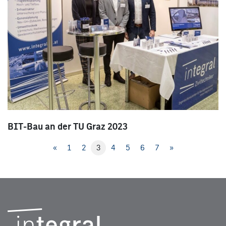
BIT-Bau an der TU Graz 2023
«
1
2
3
4
5
6
7
»