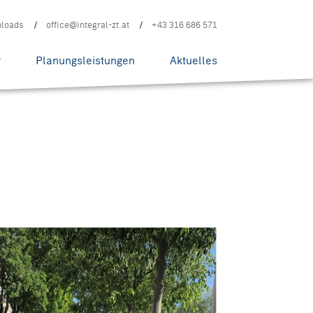
loads
office@integral-zt.at
+43 316 686 571
r
Planungsleistungen
Aktuelles