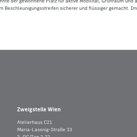
onnte der gewonnene Platz für aktive Mobilität, Grünraum und
m Beschleunigungsstreifen sicherer und flüssiger gemacht. Im
Zweigstelle Wien
Atelierhaus C21
Maria-Lassnig-Straße 33
3. OG/Top 2.22,